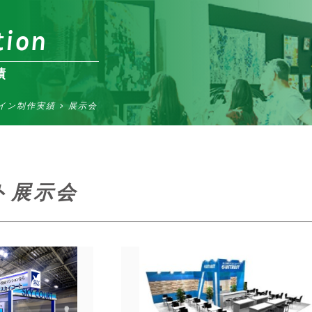
tion
績
イン制作実績
>
展示会
ト展示会