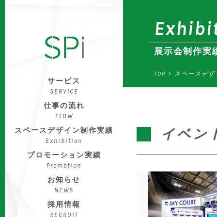
Exhibi
展示会制作実
TOP
>
スペースデザ
サービス
SERVICE
仕事の流れ
FLOW
イベン
スペースデザイン制作実績
Exhibition
プロモーション実績
Promotion
お知らせ
NEWS
採用情報
RECRUIT