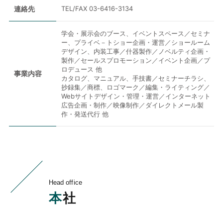
連絡先
TEL/FAX 03-6416-3134
学会・展示会のブース、イベントスペース／セミナ
ー、プライベ－トショー企画・運営／ショールーム
デザイン、内装工事／什器製作／ノベルティ企画・
製作／セールスプロモーション／イベント企画／プ
ロデュース 他
事業内容
カタログ、マニュアル、手技書／セミナーチラシ、
抄録集／商標、ロゴマーク／編集・ライティング／
Webサイトデザイン・管理・運営／インターネット
広告企画・制作／映像制作／ダイレクトメール製
作・発送代行 他
Head office
本
社